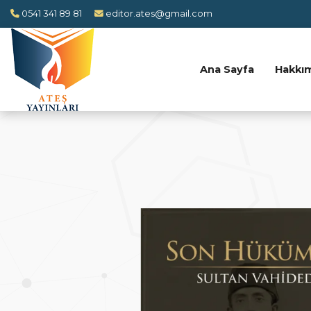
0541 341 89 81
editor.ates@gmail.com
Ana Sayfa
Hakkı