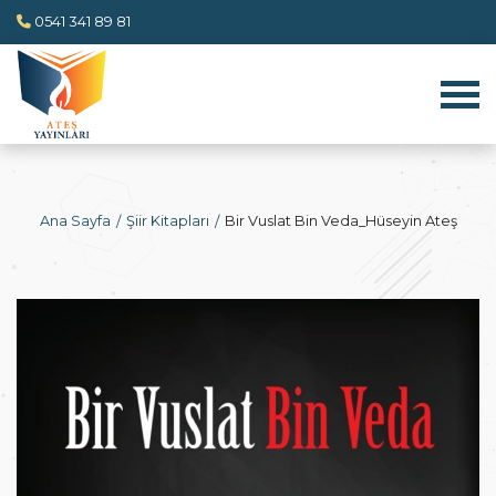
0541 341 89 81
Ana Sayfa
Şiir Kitapları
Bir Vuslat Bin Veda_Hüseyin Ateş