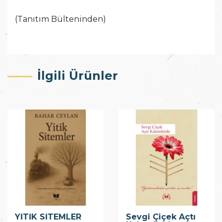
(Tanıtım Bülteninden)
İlgili Ürünler
YİTİK SİTEMLER
Sevgi Çiçek Açtı